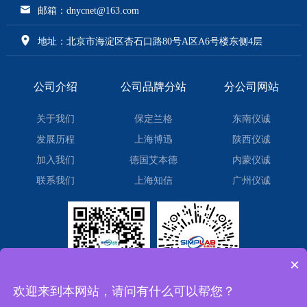
邮箱：dnycnet@163.com
地址：北京市海淀区杏石口路80号A区A6号楼东侧4层
公司介绍
公司品牌分站
分公司网站
关于我们
保定兰格
东南仪诚
发展历程
上海博迅
陕西仪诚
加入我们
德国艾本德
内蒙仪诚
联系我们
上海知信
广州仪诚
×
欢迎来到本网站，请问有什么可以帮您？
微信订阅号
微信小程序