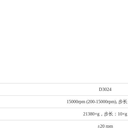
D3024
15000rpm (200-15000rpm), 步
21380×g，步长：10×g
±20 rpm