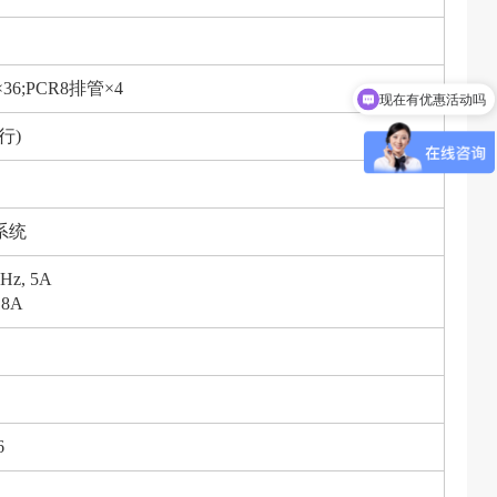
5ml×36;PCR8排管×4
现在有优惠活动吗
行)
系统
Hz, 5A
,8A
6