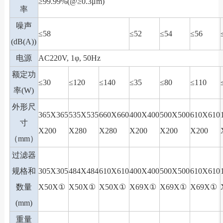
≥99.99%(@≥0.3μm)
率
噪声
≤58
≤52
≤54
≤56
(dB(A))
电源
AC220V, 1φ, 50Hz
额定功
≤30
≤120
≤140
≤35
≤80
≤110
率(W)
外形尺
365X365
535X535
660X660
400X400
500X500
610X610
寸
X200
X280
X280
X200
X200
X200
（mm）
过滤器
规格和
305X305
484X484
610X610
400X400
500X500
610X610
数量
X50X①
X50X①
X50X①
X69X①
X69X①
X69X①
(mm)
重量