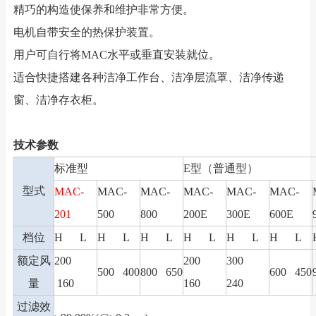
精巧的构造使保养和维护非常方便。
电机自带安全的热保护装置。
用户可自行将MAC水平或垂直安装就位。
适合快捷搭建各种洁净工作台、洁净层流罩、洁净传递
窗、洁净存衣柜。
技术参数
标准型
E型（普通型）
型式
MAC-
MAC-
MAC-
MAC-
MAC-
MAC-
201
500
800
200E
300E
600E
档位
H L
H L
H L
H L
H L
H L
额定风
200
200
300
500 400
800 650
600 450
量
160
160
240
过滤效