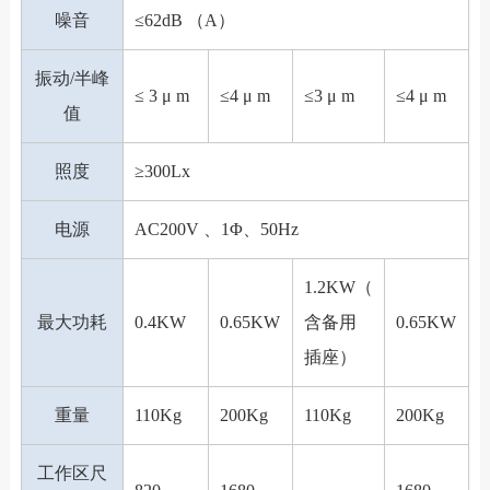
噪音
≤62dB （A）
振动/半峰
≤ 3 μ m
≤4 μ m
≤3 μ m
≤4 μ m
值
照度
≥300Lx
电源
AC200V 、1Φ、50Hz
1.2KW（
最大功耗
0.4KW
0.65KW
含备用
0.65KW
插座）
重量
110Kg
200Kg
110Kg
200Kg
工作区尺