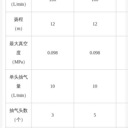
（L/min）
扬程
12
12
（m）
最大真空
度
0.098
0.098
（MPa）
单头抽气
量
10
10
（L/min）
抽气头数
3
5
（个）