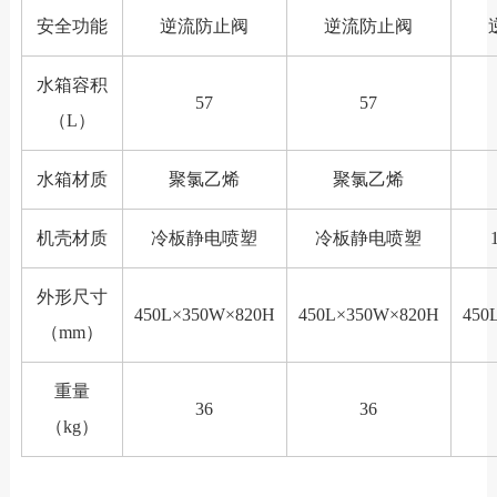
安全功能
逆流防止阀
逆流防止阀
水箱容积
57
57
（L）
水箱材质
聚氯乙烯
聚氯乙烯
机壳材质
冷板静电喷塑
冷板静电喷塑
外形尺寸
450L×350W×820H
450L×350W×820H
450
（mm）
重量
36
36
（kg）