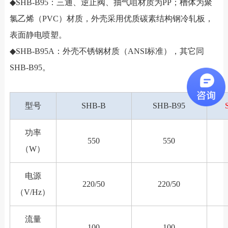
◆SHB-B95：三通、逆止阀、抽气咀材质为PP；槽体为聚
氯乙烯（PVC）材质，外壳采用优质碳素结构钢冷轧板，
表面静电喷塑。
◆SHB-B95A：外壳不锈钢材质（ANSI标准），其它同
SHB-B95。
型号
SHB-B
SHB-B95
功率
550
550
（W）
电源
220/50
220/50
（V/Hz）
流量
100
100