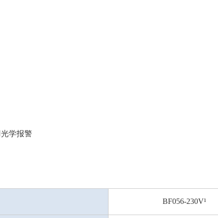
采用光学报警
BF056-230V¹