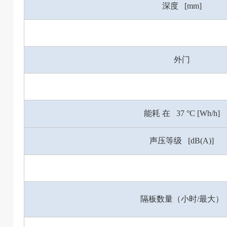
深度 [mm]
外门
能耗 在 37 °C [Wh/h]
声压等级 [dB(A)]
隔板数量（小时/最大）