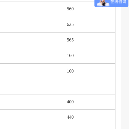
560
625
565
160
100
400
440