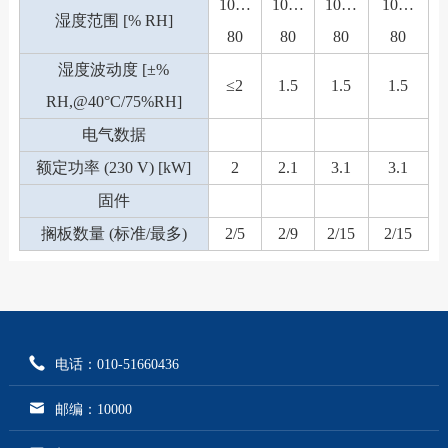
10…
10…
10…
10…
湿度范围 [% RH]
80
80
80
80
湿度波动度 [±%
≤2
1.5
1.5
1.5
RH,@40°C/75%RH]
电气数据
额定功率 (230 V) [kW]
2
2.1
3.1
3.1
固件
搁板数量 (标准/最多)
2/5
2/9
2/15
2/15
电话：010-51660436
邮编：10000