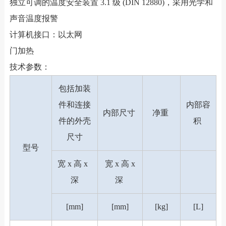
独立可调的温度安全装置 3.1 级 (DIN 12880)，采用光学和
声音温度报警
计算机接口：以太网
门加热
技术参数：
包括加装
件和连接
内部容
内部尺寸
净重
件的外壳
积
尺寸
型号
宽 x 高 x
宽 x 高 x
深
深
[mm]
[mm]
[kg]
[L]