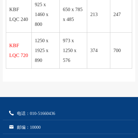
925 x
KBF
650 x 785
1460 x
213
247
LQC 240
x 485
800
1250 x
973 x
KBF
1925 x
1250 x
374
700
LQC 720
890
576
电话：010-51660436
邮编：10000