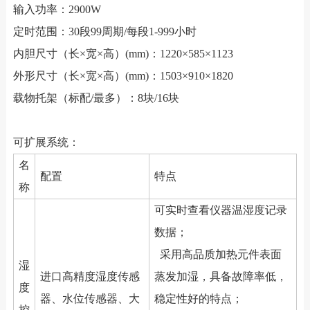
输入功率：2900W
定时范围：30段99周期/每段1-999小时
内胆尺寸（长×宽×高）(mm)：1220×585×1123
外形尺寸（长×宽×高）(mm)：1503×910×1820
载物托架（标配/最多）：8块/16块
可扩展系统：
名
配置
特点
称
可实时查看仪器温湿度记录
数据；
采用高品质加热元件表面
湿
进口高精度湿度传感
蒸发加湿，具备故障率低，
度
器、水位传感器、大
稳定性好的特点；
控