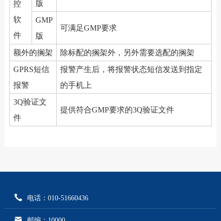
版
控
软
GMP
可满足GMP要求
件
版
额外的搁架
除标配的搁架外，另外需要选配的搁架
GPRS短信
报警产生后，将报警状态短信发送到指定
报警
的手机上
3Q验证文
提供符合GMP要求的3Q验证文件
件
电话：010-51660436
邮编：10000