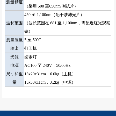
测量精度
（采用
500
至650nm
测试片）
450
至
1,100nm（配干涉滤光片）
波长范围
（波长范围在
681
至
1,100nm，需配近红光观察
镜）
测量温度
5
至
50°C
输出
打印机
光源
卤素灯
电源
AC100
至
240V，50/60Hz
尺寸和重
13x29x31cm，6.0kg（主机）
量
15x33x11cm，3.2kg（电源）