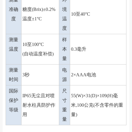
准确
糖度(Brix)±0.2%
境
10至40°C
度
温度±1°C
温
度
测量
样
10至100°C
温度
本
0.3毫升
(自动温度补偿)
量
测量
电
3秒
2×AAA电池
时间
源
国际
尺
IP65无尘且对喷
55(W)×31(D)×109(H)毫
保护
寸
射水柱具防护作
米,100公克(不含零件的重
等级
重
用
量)
量