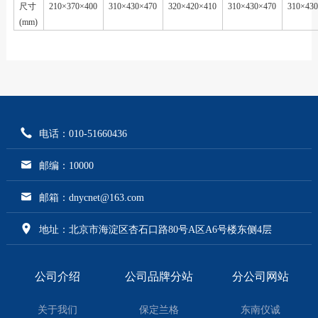
尺寸
210
×370×400
310
×430×470
320
×420×410
310
×430×470
310
×43
(mm)
电话：010-51660436
邮编：10000
邮箱：dnycnet@163.com
地址：北京市海淀区杏石口路80号A区A6号楼东侧4层
公司介绍
公司品牌分站
分公司网站
关于我们
保定兰格
东南仪诚