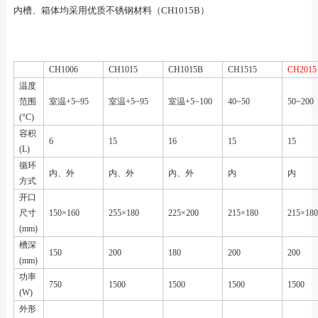
内槽、箱体均采用优质不锈钢材料（CH1015B）
CH1006
CH1015
CH1015B
CH1515
CH2015
温度
范围
室温+5
~
95
室温+5
~
95
室温+5
~
100
40
~
50
50
~
200
(°C)
容积
6
15
16
15
15
(L)
循环
内、外
内、外
内、外
内
内
方式
开口
尺寸
150
×160
255
×180
225
×200
215
×180
215
×18
(mm)
槽深
150
200
180
200
200
(mm)
功率
750
1500
1500
1500
1500
(W)
外形