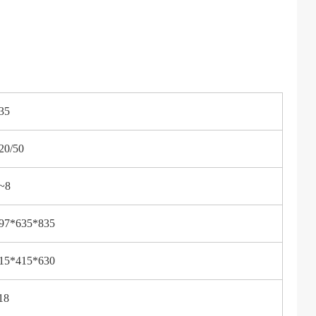
35
20/50
~8
97*635*835
15*415*630
18