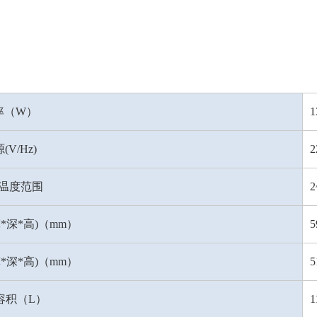
率（W）
1
(V/Hz)
2
温度范围
2
*深*高)（mm）
5
*深*高)（mm）
5
容积（L）
1