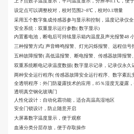
上下点数字温度显示，平均温度显示，分辨率0.1
℃，
便
设定点可以调整校对，校对范围2~8℃，校对0.1增量
采用五个数字集成传感器参与显示和控制，温度记录仪全
安全系统：双重显示运行参数( 数字显示)
内置蓄电池，断电后可持续显示箱内温度及声光报警48 
三种报警方式( 声音蜂鸣报警、灯光闪烁报警、远程信号报
五种故障报警( 高低温报警、断电报警、传感器故障报警
双重系统断电记录温度数据( 数字显示记录，记录仪永久记
两种安全运行程序( 传感器故障安全运行程序、数字紊乱
全透明程序：外门防凝露技术的应用，85％湿度无凝露
透明真空钢化玻璃门
人性化设计：自动化霜功能，适合高温高湿地区
安全门锁设计，防止随意开启
大屏幕数字温度显示，便于观察
血液分类分层存放，便于存取操作