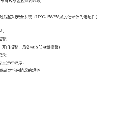
于准确观察监控箱内温度
过程监测安全系统（
HXC-158/258
温度记录仪为选配件）
小时
警)
、开门报警、后备电池低电量报警)
录)
安全运行程序)
，保证对箱内情况的观察