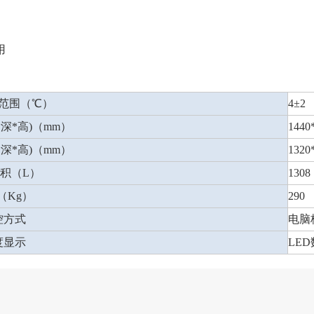
用
范围（℃）
4±2
深*高)（mm）
1440
深*高)（mm）
1320
积（L）
1308
（Kg）
290
控方式
电脑
度显示
LE