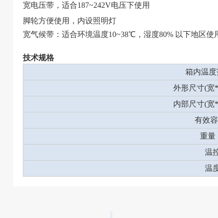
宽电压带，适合
187~242V
电压下使用
脚轮方便使用，
内设照明灯
宽气候带：适合环境温度10~38℃，湿度80% 以下地区使
技术规格
箱内温度
外形尺寸(宽*
内部尺寸(宽*
有效容
重量
温
温