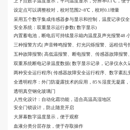
上下点数字温度显示，平均温度显示，分辨率0.1
℃，
便
设定点可以调整校对，校对范围2~8℃，校对0.1增量
采用五个数字集成传感器参与显示和控制，温度记录仪全
安全系统：双重显示运行参数( 数字显示)
内置蓄电池，断电后可持续显示箱内温度及声光报警48 
三种报警方式( 声音蜂鸣报警、灯光闪烁报警、远程信号报
五种故障报警( 高低温报警、断电报警、传感器故障报警
双重系统断电记录温度数据( 数字显示记录，记录仪永久记
两种安全运行程序( 传感器故障安全运行程序、数字紊乱
全透明程序：
外门防凝露技术的应用，85％湿度无凝露
透明真空钢化玻璃门
人性化设计：自动化霜功能，适合高温高湿地区
安全门锁设计，防止随意开启
大屏幕数字温度显示，便于观察
血液分类分层存放，便于存取操作