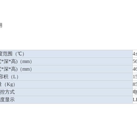
用
度范围（℃）
4
*深*高)（mm）
5
*深*高)（mm）
4
容积（L）
1
量（Kg）
8
温控方式
温度显示
L