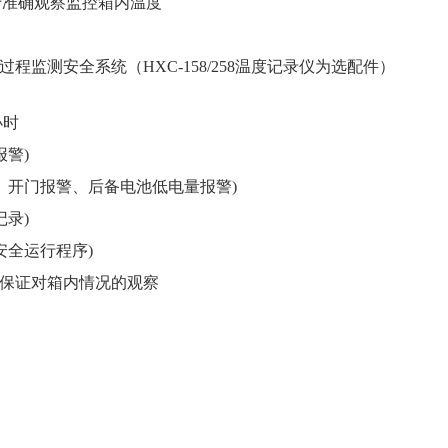
于准确观察监控箱内温度
过程监测安全系统（
HXC-158/258
温度记录仪为选配件）
小时
警)
、开门报警、后备电池低电量报警)
录)
安全运行程序)
，保证对箱内情况的观察