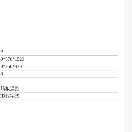
±2
60*570*1520
60*350*930
58
5
电脑板温控
ED数字式