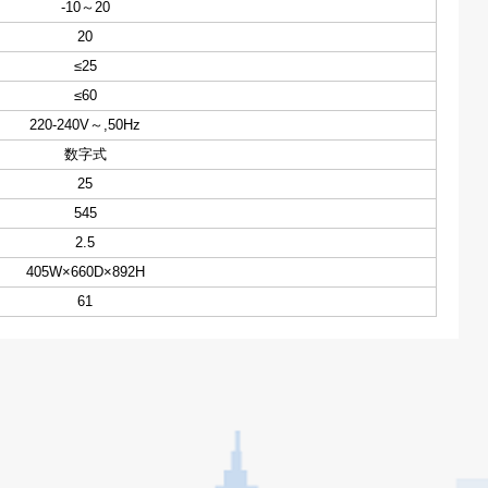
-10～20
20
≤25
≤60
220-240V～,50Hz
数字式
25
545
2.5
405W×660D×892H
61