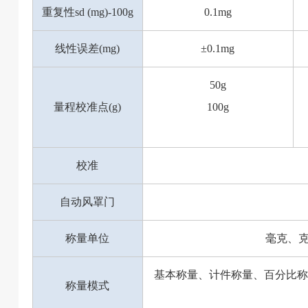
重复性sd (mg)-100g
0.1mg
线性误差(mg)
±0.1mg
50g
量程校准点(g)
100g
校准
自动风罩门
称量单位
毫克、克、
基本称量、计件称量、百分比称
称量模式