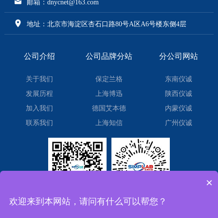
邮箱：dnycnet@163.com
地址：北京市海淀区杏石口路80号A区A6号楼东侧4层
公司介绍
公司品牌分站
分公司网站
关于我们
保定兰格
东南仪诚
发展历程
上海博迅
陕西仪诚
加入我们
德国艾本德
内蒙仪诚
联系我们
上海知信
广州仪诚
×
欢迎来到本网站，请问有什么可以帮您？
微信订阅号
微信小程序