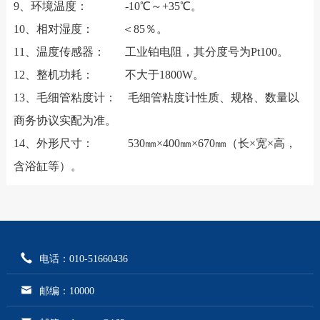
9、环境温度： -10℃～+35℃。
10、相对湿度： ＜85％。
11、温度传感器： 工业铂电阻，其分度号为Pt100。
12、整机功耗： 不大于1800W。
13、毛细管粘度计： 毛细管粘度计性质、规格、数量以
商务协议实配为准。
14、外形尺寸： 530㎜×400㎜×670㎜（长×宽×高，
含浴缸等）。
电话：010-51660436
邮编：10000