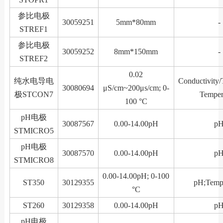
参比电极
30059251
5mm*80mm
-
STREF1
参比电极
30059252
8mm*150mm
-
STREF2
0.02
纯水电导电
Conductivity/
30080694
μS/cm~200μs/cm; 0-
极STCON7
Temper
100 °C
pH电极
30087567
0.00-14.00pH
p
STMICRO5
pH电极
30087570
0.00-14.00pH
p
STMICRO8
0.00-14.00pH; 0-100
ST350
30129355
pH;Tempe
°C
ST260
30129358
0.00-14.00pH
p
pH电极