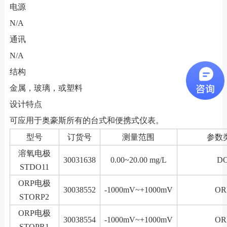
电源
N/A
通讯
N/A
结构
金属，玻璃，或塑料
设计特点
可应用于奥豪斯所有的台式和便携式仪表。
型号
订货号
测量范围
参数
溶氧电极
30031638
0.00~20.00 mg/L
D
STDO11
ORP电极
30038552
-1000mV~+1000mV
OR
STORP2
ORP电极
30038554
-1000mV~+1000mV
OR
STOPR1