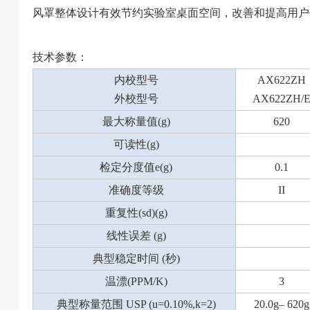
风罩整体设计有效节约实验室桌面空间，改善和提高用户
技术参数：
内校型号
AX622ZH
外校型号
AX622ZH/
最大称量值(g)
620
可读性(g)
检定分度值e(g)
0.1
准确度等级
II
重复性(sd)(g)
线性误差 (g)
典型稳定时间 (秒)
温漂(PPM/K)
3
典型称量范围 USP (u=0.10%,k=2)
20.0g– 620g