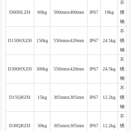
不
D60HLZH
60kg
500mmx400mm
IP67
19kg
锈
钢
不
D150HXZH
150kg
550mmx420mm
IP67
24.5kg
锈
钢
不
D300HXZH
300kg
550mmx420mm
IP67
24.5kg
锈
钢
不
D15QRZH
15kg
305mmx305mm
IP67
12.2kg
锈
钢
不
D30QRZH
30kg
305mmx305mm
IP67
12.2kg
锈