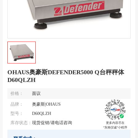
OHAUS奥豪斯DEFENDER5000 Q台秤秤体
D60QLZH
价格：
面议
品牌：
奥豪斯|OHAUS
型号：
D60QLZH
库存状态：
现货促销/请电话咨询
更多内容尽在
“东南仪诚“小程序