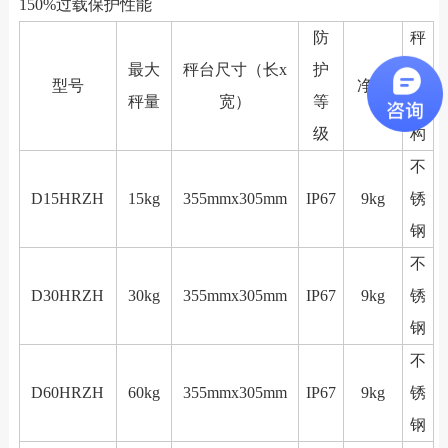
150%过载保护性能
防
秤
最大
秤台尺寸（长x
护
体
型号
净重
秤量
宽）
等
结
级
构
不
D15HRZH
15kg
355mmx305mm
IP67
9kg
锈
钢
不
D30HRZH
30kg
355mmx305mm
IP67
9kg
锈
钢
不
D60HRZH
60kg
355mmx305mm
IP67
9kg
锈
钢