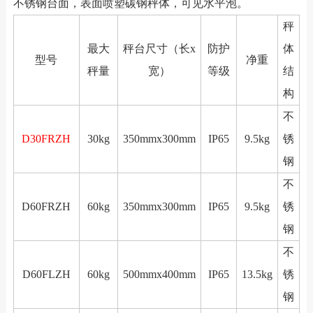
不锈钢台面，表面喷塑碳钢秤体，可见水平泡。
秤
最大
秤台尺寸（长x
防护
体
型号
净重
秤量
宽）
等级
结
构
不
D30FRZH
30kg
350mmx300mm
IP65
9.5kg
锈
钢
不
D60FRZH
60kg
350mmx300mm
IP65
9.5kg
锈
钢
不
D60FLZH
60kg
500mmx400mm
IP65
13.5kg
锈
钢