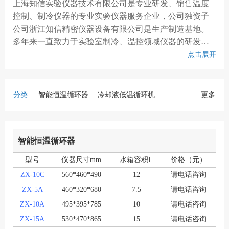
上海知信实验仪器技术有限公司是专业研发、销售温度
控制、制冷仪器的专业实验仪器服务企业，公司独资子
公司浙江知信精密仪器设备有限公司是生产制造基地。
多年来一直致力于实验室制冷、温控领域仪器的研发，
先后推出精密控温恒温槽、配套各种实验仪器的冷却液
点击展开
循环器、实验室多用层析实验冷柜、实验室冷冻干燥
机、雪花制冰机、恒温水浴锅、循环水真空泵及超声波
清洗器等系列产品。
分类
智能恒温循环器
冷却液低温循环机
更多
冷冻干燥机
层析柜
水浴锅
雪花制冰机
超声波清洗机
智能恒温循环器
型号
仪器尺寸mm
水箱容积L
价格（元）
ZX-10C
560*460*490
12
请电话咨询
ZX-5A
460*320*680
7.5
请电话咨询
ZX-10A
495*395*785
10
请电话咨询
ZX-15A
530*470*865
15
请电话咨询