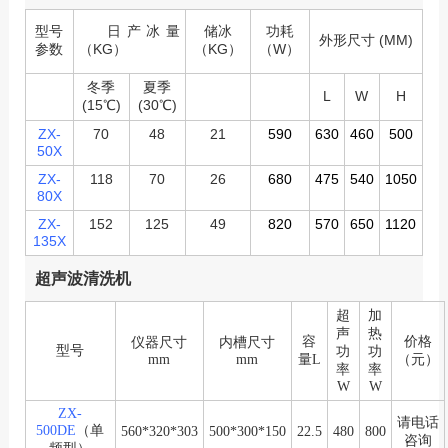
型号
日产冰量
储冰
功耗
外形尺寸
(MM)
参数
（KG）
（
KG
）
（
W
）
冬季
夏季
L
W
H
(15
℃)
(30
℃
)
ZX-
70
48
21
590
630
460
500
50X
ZX-
118
70
26
680
475
540
1050
80X
ZX-
152
125
49
820
570
650
1120
135X
超声波清洗机
超
加
声
热
容
价格
仪器尺寸
内槽尺寸
型号
功
功
mm
mm
量L
（元）
率
率
W
W
ZX-
请电话
500DE
（单
560*320*303
500*300*150
22.5
480
800
咨询