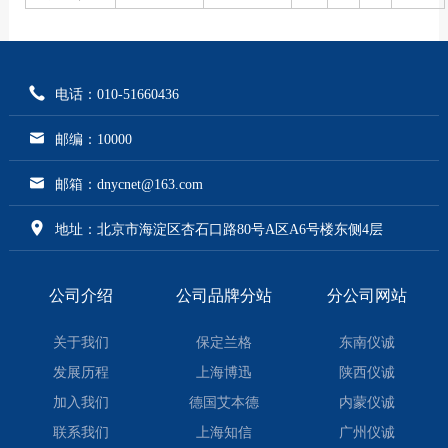
电话：010-51660436
邮编：10000
邮箱：dnycnet@163.com
地址：北京市海淀区杏石口路80号A区A6号楼东侧4层
公司介绍
公司品牌分站
分公司网站
关于我们
保定兰格
东南仪诚
发展历程
上海博迅
陕西仪诚
加入我们
德国艾本德
内蒙仪诚
联系我们
上海知信
广州仪诚