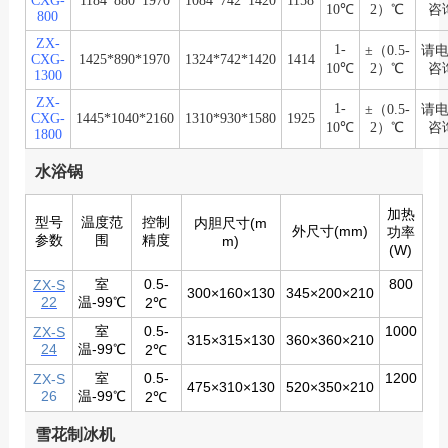
CXG-
1184*880*1970
1084*742*1420
1158
10℃
2）℃
咨
800
ZX-
1-
±（0.5-
请
CXG-
1425*890*1970
1324*742*1420
1414
10℃
2）℃
咨
1300
ZX-
1-
±（0.5-
请
CXG-
1445*1040*2160
1310*930*1580
1925
10℃
2）℃
咨
1800
水浴锅
加热
型号
温度范
控制
内胆尺寸(m
外尺寸(mm)
功率
参数
围
精度
m)
(W)
室
0.5-
800
ZX-S
300×160×130
345×200×210
22
温-99℃
2℃
室
0.5-
1000
ZX-S
315×315×130
360×360×210
24
温-99℃
2℃
室
0.5-
1200
ZX-S
475×310×130
520×350×210
26
温-99℃
2℃
雪花制冰机