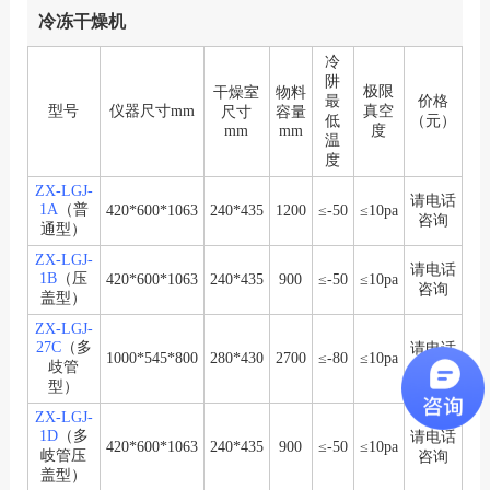
冷冻干燥机
冷
阱
极限
干燥室
物料
最
价格
型号
仪器尺寸mm
真空
尺寸
容量
低
（元）
mm
mm
度
温
度
ZX-LGJ-
请电话
1A
（普
420*600*1063
240*435
1200
≤-50
≤10pa
咨询
通型）
ZX-LGJ-
请电话
1B
（压
420*600*1063
240*435
900
≤-50
≤10pa
咨询
盖型）
ZX-LGJ-
27C
（多
请电话
1000*545*800
280*430
2700
≤-80
≤10pa
歧管
咨询
型）
ZX-LGJ-
1D
（多
请电话
420*600*1063
240*435
900
≤-50
≤10pa
岐管压
咨询
盖型）