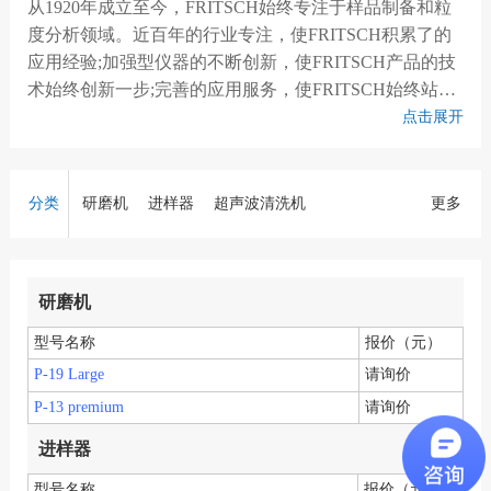
从1920年成立至今，FRITSCH始终专注于样品制备和粒
度分析领域。近百年的行业专注，使FRITSCH积累了的
应用经验;加强型仪器的不断创新，使FRITSCH产品的技
术始终创新一步;完善的应用服务，使FRITSCH始终站在
客户的角度。FRITSCH历经四代人的创新与发展，其生
点击展开
产的行星式球磨机、研磨机、破碎机、筛分机、激光粒
度仪等产品已广泛应用于工业、研究实验室的样品制备
与粒度、粒形分析领域。德国FRITSCH，更进一步!
分类
研磨机
进样器
超声波清洗机
更多
研磨机
型号名称
报价（元）
P-19 Large
请询价
P-13 premium
请询价
进样器
型号名称
报价（元）