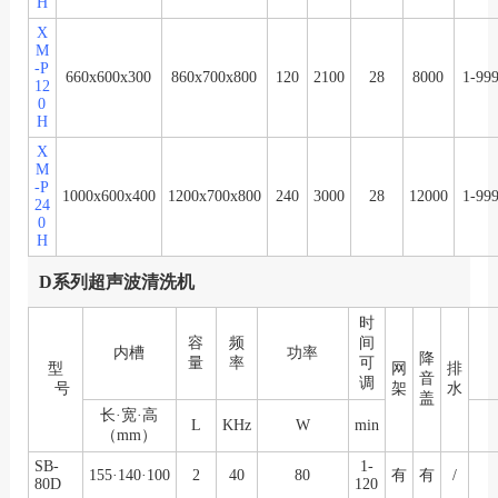
H
X
M
-P
660x600x300
860x700x800
120
2100
28
8000
1-99
12
0
H
X
M
-P
1000x600x400
1200x700x800
240
3000
28
12000
1-99
24
0
H
D系列超声波清洗机
时
容
频
间
内槽
功率
降
量
率
可
型
网
排
音
调
号
架
水
盖
长·宽·高
L
KHz
W
min
（mm）
SB-
1-
155·140·100
2
40
80
有
有
/
80D
120