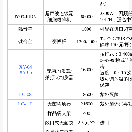
配）
超声波连续流
2800W，四频
JY99-IIIBN
68000
细胞粉碎机
10L/H，适合
隔音箱
1000
可配在进口超
Φ2-Φ15/Φ18
钛合金
变幅杆
1200/2000
碎珠 150 元/瓶
拍打式；3-400
0~9999 秒或
击
XY-04
16800
无菌均质器/
XY-05
速度：0～15 
拍打式均质器
级可调,3 组多
保存
LC-08
18600
紫外灭菌
LC-11L
无菌均质器
21600
紫外加热消毒
样品袋支架
400
敞口式无菌袋
2.5 元/个
进口