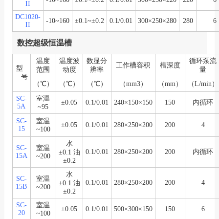
II
DC1020-
-10~160
±0.1~±0.2
0.1/0.01
300×250×280
280
6
II
数控超级恒温槽
温度
温度波
数显分
循环泵流
工作槽容积
槽深度
型
范围
动度
辨率
量
号
（℃）
（℃）
（℃）
（mm3）
（mm）
（L/min）
SC-
室温
±0.05
0.1/0.01
240×150×150
150
内循环
5A
~95
SC-
室温
±0.05
0.1/0.01
280×250×200
200
4
15
~100
水
SC-
室温
0.1/0.01
280×250×200
200
内循环
±0.1 油
15A
~200
±0.2
水
SC-
室温
0.1/0.01
280×250×200
200
4
±0.1 油
15B
~200
±0.2
SC-
室温
±0.05
0.1/0.01
500×300×150
150
6
20
~100