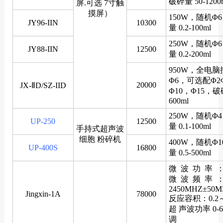
破碎量 50-1200
屏.可选 7寸触
摸屏）
150W，随机Φ
JY96-IIN
10300
量 0.2-100ml
250W，随机Φ
JY88-IIN
12500
量 0.2-200ml
950W，全电
Φ6，可选配Φ2
20000
JX-ⅡD/SZ-IID
Φ10，Φ15，破碎
600ml
250W，随机Φ
UP-250
12500
量 0.1-100ml
手持式超声波
细胞 粉碎机
400W，随机Φ
UP-400S
16800
量 0.5-500ml
微 波 功 率 ：
微 波 频 率 
2450MHZ±50M
Jingxin-1A
78000
反应容积：0.2～
超 声波功率 0-
调