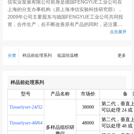
信实业发展有限公司前身是德国FENGYUE工业公司在
上海的分支办事机构（原上海净信实验科技研究部），
2009年公司主要股东与德国FENGYUE工业公司共同投
资，合作生产，在不断改善原有产品的同时，还注重技
术创新，不断开发出受客户青睐的实验仪器。 公司依靠
点击展开
一支充满活力和想象力的团队，不断创新和改善产品。
同时产品严格按照ISO9001标准生产，一体化设计，用
料讲究，加工精细，每一台仪器严格检验，注重“净信”品
分类
样品前处理系列
低温恒温槽
更多
牌。先进的硬件与软件也为生产高品质的产品提供更加
数控超级恒温槽
小美超声波清洗器
坚实的基础。
D系列超声波清洗机
DT系列超声波清洗机
样品前处理系列
DTD系列超声波清洗机
DTS系列双频超声波清洗机
型号
产品名称
市场价
备 
DTDS系列超声波清洗机
第二代，垂直
Tissuelyser-24
/
32
38000
可以处理 24 或
第二代，垂直
Tissuelyser-48
/
64
48000
可以处理 48 或
多样品组织研
磨仪