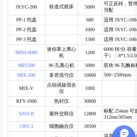
可正反转，暂
轨道式摇床
JXYC-200
5000
另配
PP-1 托盘
600
适用 JXYC-100/
PP-2 托盘
1000
适用 JXYC-100/
PP-3 托盘
1500
适用 JXYC-100/
迷你掌上离心
6000 转/分.
MINI-6000
1200
机
子）：8*1.5/2.0/
MP2500
96 孔离心机
5000
双块 96 孔酶标
500~2500rpm
MIX-200
多管混匀仪
10000
点动涡旋混合
MIX-V
1000
仪
RFY-1000
热封仪
30000
标配 254nm 
SZ03-II
紫外交联仪
12800
312nm/365nm
CRY-3
细胞融合仪
18500
温度波动度：±0