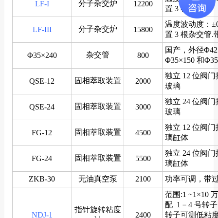
分子杂交炉
LF-I
12200
置 3 根杂交管
温度波动度：±0
分子杂交炉
LF-III
15800
置 3 根杂交管
国产，外径Φ4
杂交管
Φ35×240
800
Φ35×150 和Φ
独立 12 位阀
固相萃取装置
QSE-12
2000
玻璃
独立 24 位阀
固相萃取装置
QSE-24
3000
玻璃
独立 12 位阀
固相萃取装置
FG-12
4500
璃缸体
独立 24 位阀
固相萃取装置
FG-24
5500
璃缸体
ZKB-30
无油真空泵
2100
功率可调，带
范围:1 ~1×10 
配 1－4 号转子
指针旋转粘度
NDJ-1
2400
转子可测低粘