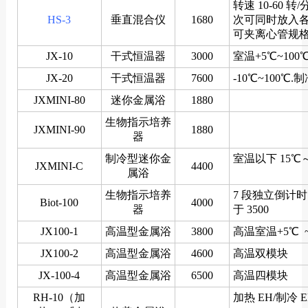
转速 10-60 
HS-3
垂直混合仪
1680
次可同时放入
可夹离心管规格：1
JX-10
干式恒温器
3000
室温+5℃~100
JX-20
干式恒温器
7600
-10℃~100℃.
JXMINI-80
迷你金属浴
1880
生物指示培养
JXMINI-90
1880
器
制冷型迷你金
室温以下 15℃～
JXMINI-C
4400
属浴
生物指示培养
7 段独立倒计
Biot-100
4000
器
于 3500
JX100-1
高温型金属浴
3800
高温室温+5℃ ~
JX100-2
高温型金属浴
4600
高温双模块
JX-100-4
高温型金属浴
6500
高温四模块
RH-10（加
加热 EH/制冷 