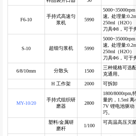
样品袋开口器
50
5000~35000r
手持式高速匀
速, 处理量:0.2m
F6-10
5990
浆机
250ml（H2
刀具Φ8，可于
5000~35000r
速, 处理量:0.2m
超细匀浆机
S-10
5990
250ml（H2
刀具Φ6，可于
三种规格可选
分散头
6/8/10mm
1500
克通用。
H 工作架
2000
可拆卸
1800/8000rp
手持式组织研
量的，1.5ml 
MY-10/20
2800
磨器
7V 锂电池驱
巧。
塑料/金属研
可高温高压灭
1/100
磨杆