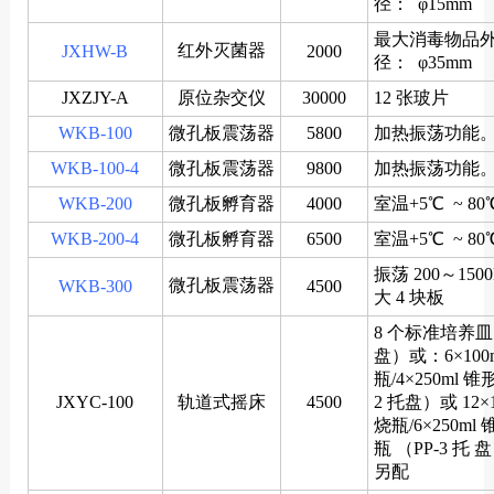
径： φ15mm
最大消毒物品
红外灭菌器
JXHW-B
2000
径： φ35mm
JXZJY-A
原位杂交仪
30000
12 张玻片
WKB-100
微孔板震荡器
5800
加热振荡功能。
WKB-100-4
微孔板震荡器
9800
加热振荡功能。
WKB-200
微孔板孵育器
4000
室温+5℃ ~ 80
WKB-200-4
微孔板孵育器
6500
室温+5℃ ~ 80
振荡 200～150
微孔板震荡器
WKB-300
4500
大 4 块板
8 个标准培养皿（
盘）或：6×100
瓶/4×250ml 锥
JXYC-100
轨道式摇床
4500
2 托盘）或 12×
烧瓶/6×250ml
瓶 （PP-3 托
另配