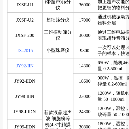
(带超声)筛分
加上超声功能
JXSF-U1
36000
仪
把更细的物料
通过机械振动
超细筛分仪
JXSF-U2
17000
物料分层
三维振动筛分
通过三维电磁
JXSF-200
36000
仪
实现超静音筛
一次可以处理 3 
小型珠磨仪
JX-2015
9800
子的样本，快
650W，随机Φ
JY92-IIN
14300
量 0.2-500ml
900W，温控，
JY92-IIDN
18600
碎量 0.2-600ml
1200W，随机
JY98-IIIN
23000
量 50 -1000ml
1200W，温控
JY98-IIIDN
24300
新款液晶超声
破碎量 50 -1000
波 细胞粉碎
1800W，温控
机(4.3寸触摸
JY99-IIDN
30800