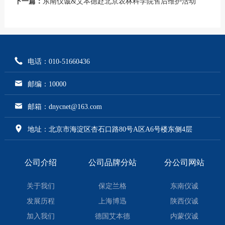
下一篇：
东南仪诚&艾本德赴北京农林科学院售后维护活动
电话：010-51660436
邮编：10000
邮箱：dnycnet@163.com
地址：北京市海淀区杏石口路80号A区A6号楼东侧4层
公司介绍
公司品牌分站
分公司网站
关于我们
保定兰格
东南仪诚
发展历程
上海博迅
陕西仪诚
加入我们
德国艾本德
内蒙仪诚