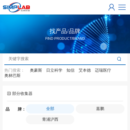
找产品/品牌
FIND PRODUCT/BRAND
热门搜索：
奥豪斯
日立科学
知信
艾本德
迈瑞医疗
奥林巴斯
部分收集器
全部
嘉鹏
品 牌：
青浦沪西