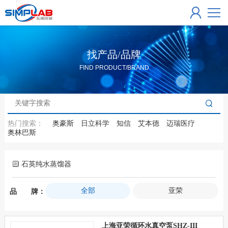
找产品/品牌
FIND PRODUCT/BRAND
热门搜索：
奥豪斯
日立科学
知信
艾本德
迈瑞医疗
奥林巴斯
石英纯水蒸馏器
全部
亚荣
品 牌：
上海亚荣循环水真空泵SHZ-III