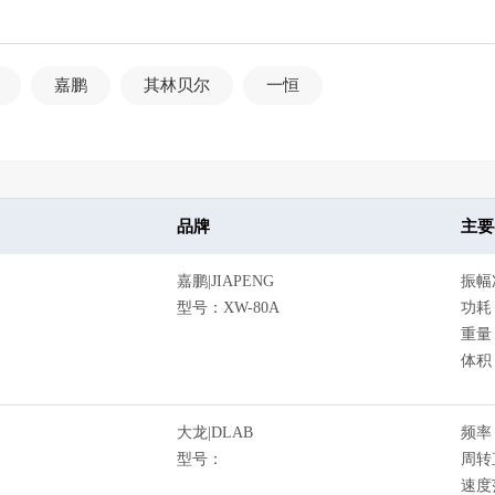
嘉鹏
其林贝尔
一恒
品牌
主要
嘉鹏|JIAPENG
振幅
型号：XW-80A
功耗
重量：
体积：
大龙|DLAB
频率 
型号：
周转直
速度范