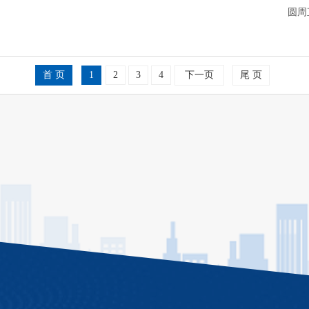
圆周直
首 页
1
2
3
4
下一页
尾 页