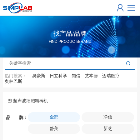
找产品/品牌
FIND PRODUCT/BRAND
热门搜索：
奥豪斯
日立科学
知信
艾本德
迈瑞医疗
奥林巴斯
超声波细胞粉碎机
全部
净信
品 牌：
舒美
新芝