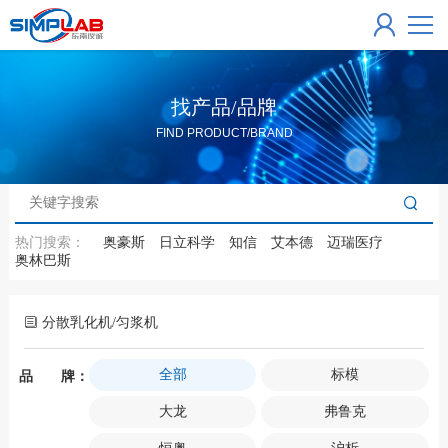
找产品/品牌
FIND PRODUCT/BRAND
热门搜索：
奥豪斯
日立科学
知信
艾本德
迈瑞医疗
奥林巴斯
分散乳化机/匀浆机
全部
标模
品 牌：
大龙
弗鲁克