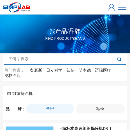
找产品/品牌
FIND PRODUCT/BRAND
热门搜索：
奥豪斯
日立科学
知信
艾本德
迈瑞医疗
奥林巴斯
组织捣碎机
全部
标模
品 牌：
上海标本高速组织捣碎机DS-1