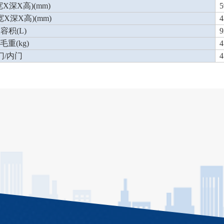
X深X高)(mm)
5
宽X深X高)(mm)
4
容积(L)
9
毛重(kg)
4
门/内门
4