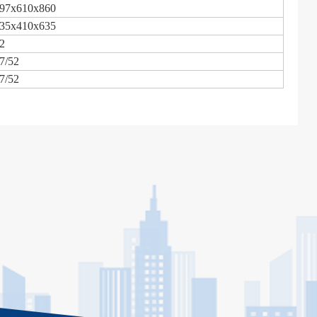
97x610x860
35x410x635
2
7/52
7/52