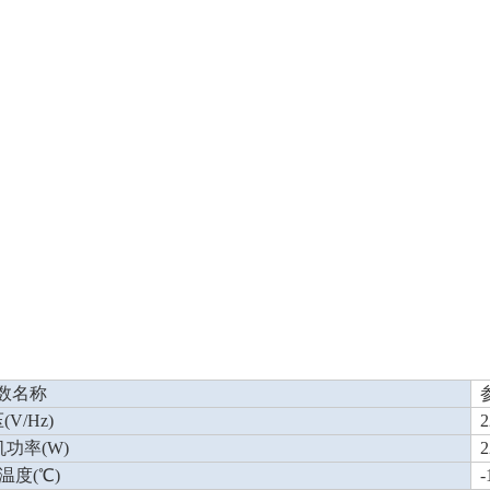
数名称
(V/Hz)
2
机功率(W)
2
温度(℃)
-1