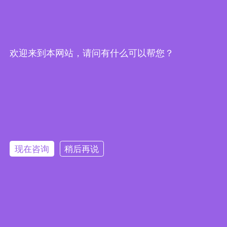
公司介绍
公司品牌分站
分公司网站
关于我们
保定兰格
东南仪诚
欢迎来到本网站，请问有什么可以帮您？
发展历程
上海博迅
陕西仪诚
加入我们
德国艾本德
内蒙仪诚
联系我们
上海知信
广州仪诚
现在咨询
稍后再说
微信订阅号
微信小程序
Simplab东南仪诚版权所有
京ICP备09066698号-16
网站地图