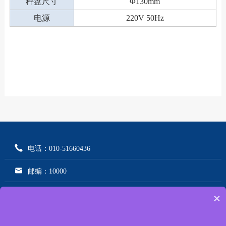
秤盘尺寸
Φ130mm
电源
220V 50Hz
电话：010-51660436
邮编：10000
邮箱：dnycnet@163.com
×
地址：北京市海淀区杏石口路80号A区A6号楼东侧4层