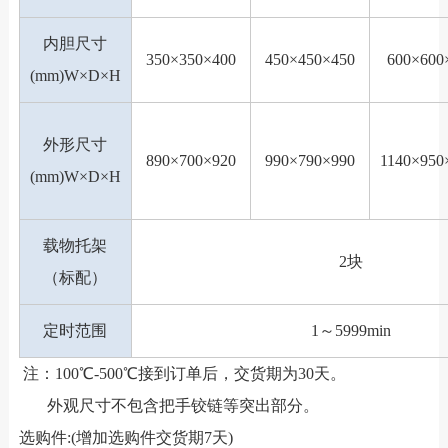
内胆尺寸
350×350×400
450×450×450
600×600
(mm)W×D×H
外形尺寸
890×700×920
990×790×990
1140×950
(mm)W×D×H
载物托架
2块
（标配）
定时范围
1～5999min
注：100℃-500℃接到订单后，交货期为30天。
外观尺寸不包含把手铰链等突出部分。
选购件:(增加选购件交货期7天)