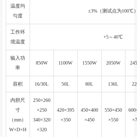
温度均
±3%（测试点为100℃
匀度
工作环
+5～40℃
境温度
输入功
850W
1100W
1550W
2050W
24
率
容积
16/30L
50L
80L
136L
2
内胆尺
250×260
寸
×250
420×395
450×400
550×450
600
（mm）
340×320
×350
×450
×550
×
W×D×H
×320