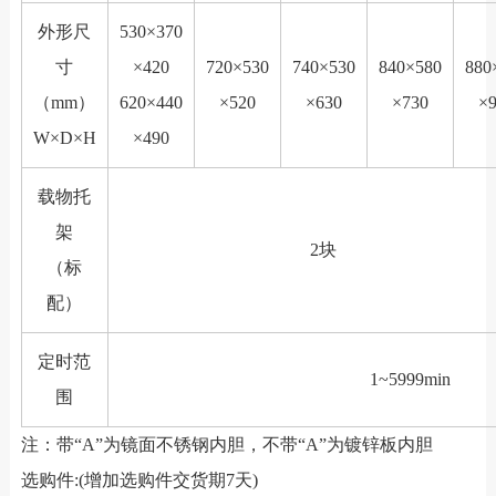
外形尺
530×370
寸
×420
720×530
740×530
840×580
880
（mm）
620×440
×520
×630
×730
×
W×D×H
×490
载物托
架
2块
（标
配）
定时范
1~5999min
围
注：带“A”为镜面不锈钢内胆，不带“A”为镀锌板内胆
选购件:(增加选购件交货期7天)