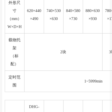
外形尺
寸
620×440
740×530
840×580
880×630
780
（mm）
×490
×630
×730
×930
×1
W×D×H
载物托
架
2块
（标
配）
定时范
1~5999min
围
DHG-