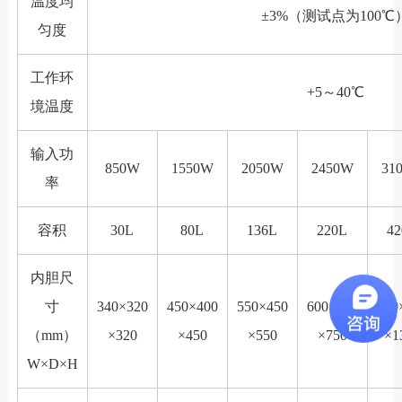
温度均
±3%（测试点为100℃
匀度
工作环
+5～40℃
境温度
输入功
850W
1550W
2050W
2450W
31
率
容积
30L
80L
136L
220L
4
内胆尺
寸
340×320
450×400
550×450
600×500
640
（mm）
×320
×450
×550
×750
×1
W×D×H