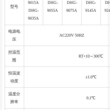
9015A
DHG-
DHG-
DHG-
D
型号
DHG-
9055A
9075A
9145A
92
9035A
电源电
AC220V 50HZ
压
控温范
RT+10～300℃
围
恒温波
±1.0℃
动度
温度分
0.1℃
辨率