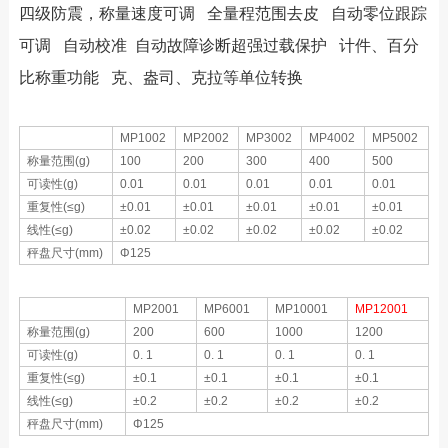
四级防震，称量速度可调 全量程范围去皮 自动零位跟踪
可调 自动校准 自动故障诊断超强过载保护 计件、百分
比称重功能 克、盎司、克拉等单位转换
MP1002
MP2002
MP3002
MP4002
MP5002
称量范围(g)
100
200
300
400
500
可读性(g)
0.01
0.01
0.01
0.01
0.01
重复性(≤g)
±0.01
±0.01
±0.01
±0.01
±0.01
线性(≤g)
±0.02
±0.02
±0.02
±0.02
±0.02
秤盘尺寸(mm)
Φ125
MP2001
MP6001
MP10001
MP12001
称量范围(g)
200
600
1000
1200
可读性(g)
0. 1
0. 1
0. 1
0. 1
重复性(≤g)
±0.1
±0.1
±0.1
±0.1
线性(≤g)
±0.2
±0.2
±0.2
±0.2
秤盘尺寸(mm)
Φ125