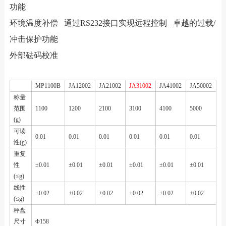
功能
环境温度补偿 通过RS232接口实现远程控制 卓越的过载/
冲击保护功能
外部砝码校准
MP1100B
JA12002
JA21002
JA31002
JA41002
JA50002
称量
范围
1100
1200
2100
3100
4100
5000
(g)
可读
0.01
0.01
0.01
0.01
0.01
0.01
性(g)
重复
性
±0.01
±0.01
±0.01
±0.01
±0.01
±0.01
(≤g)
线性
±0.02
±0.02
±0.02
±0.02
±0.02
±0.02
(≤g)
秤盘
尺寸
Φ158