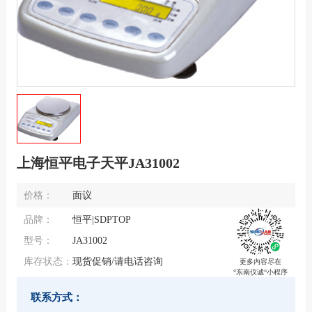
上海恒平电子天平JA31002
价格：
面议
品牌：
恒平|SDPTOP
型号：
JA31002
库存状态：
现货促销/请电话咨询
更多内容尽在
“东南仪诚“小程序
联系方式：