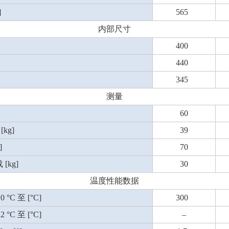
]
565
内部尺寸
400
440
345
测量
60
kg]
39
]
70
kg]
30
温度性能数据
C 至 [°C]
300
C 至 [°C]
–