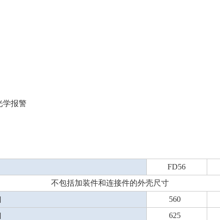
用光学报警
FD56
不包括加装件和连接件的外壳尺寸
]
560
]
625