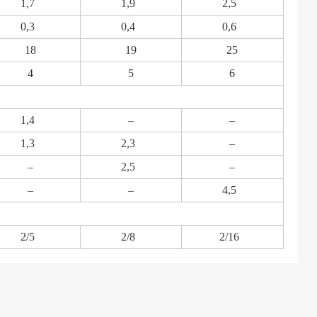
1,7
1,9
2,5
0,3
0,4
0,6
18
19
25
4
5
6
1,4
–
–
1,3
2,3
–
–
2,5
–
–
–
4,5
2/5
2/8
2/16