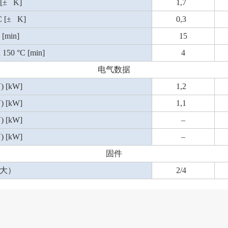
[± K]
1,7
[± K]
0,3
[min]
15
 °C [min]
4
电气数据
 [kW]
1,2
 [kW]
1,1
 [kW]
–
 [kW]
–
固件
最大）
2/4